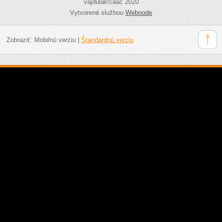
vajdulák©aac 2020
Vytvorené službou
Webnode
Zobraziť:
Mobilnú verziu
|
Štandardnú verziu