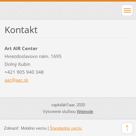
Kontakt
Art AIR Center
Hviezdoslavovo nám. 1695
Dolný Kubín
+421 905 940 348
aac@aac.
sk
vajdulák©aac 2020
Vytvorené službou
Webnode
Zobraziť:
Mobilnú verziu
|
Štandardnú verziu