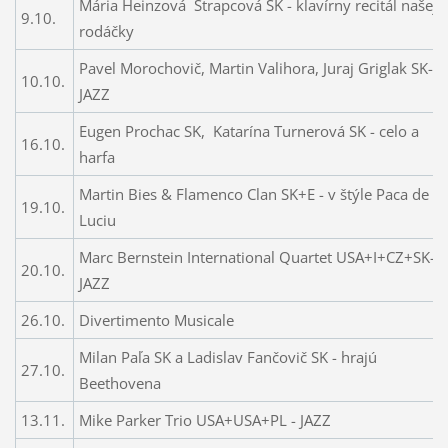
Mária Heinzová Strapcová SK - klavírny recitál našej
9.10.
rodáčky
Pavel Morochovič, Martin Valihora, Juraj Griglak SK-
10.10.
JAZZ
Eugen Prochac SK, Katarína Turnerová SK - celo a
16.10.
harfa
Martin Bies & Flamenco Clan SK+E - v štýle Paca de
19.10.
Luciu
Marc Bernstein International Quartet USA+I+CZ+SK-
20.10.
JAZZ
26.10.
Divertimento Musicale
Milan Paľa SK a Ladislav Fančovič SK - hrajú
27.10.
Beethovena
13.11.
Mike Parker Trio USA+USA+PL - JAZZ