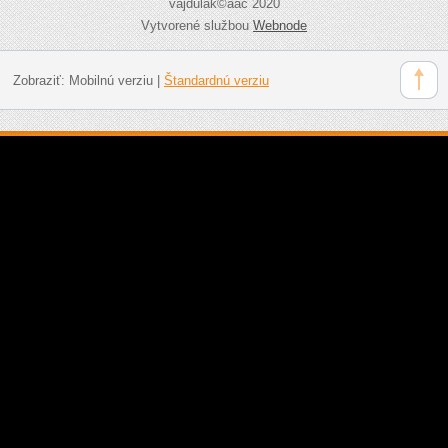
vajdulák©aac 2020
Vytvorené službou
Webnode
Zobraziť:
Mobilnú verziu
|
Štandardnú verziu