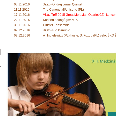
03.11.2016
Jazz
- Ondrej Juraši Quintet
11.11.2016
Trio Canone all'Unisono (PL)
17.11.2016
Víťaz TpE 2015 Great Moravian Quartet CZ - koncer
22.11.2016
Koncert pedagógov ZUŠ
30.11.2016
Cluster - ensemble
02.12.2016
Jazz
- Rio Danubio
08.12.2016
A . Ingielewicz (PL) husle, S. Kozub (PL) celo, ŠKO Ž