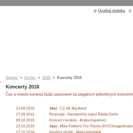
Úvodná stránka
Domov
>
Archív
>
2016
>
Koncerty 2016
Koncerty 2016
Čas a miesto konania budú spresnené na plagátoch jednotlivých koncerto
23.09.2016
Jazz
- CZ-SK Big Band
27.09.2016
Ricercata - Rezidenčný súbor Rádia Devín
09.10.2016
Koncert v kostole - Bratia Kapalovci
23.10.2016
Jazz
- Mike Parker's Trio Theory (NY/Chicago/Krak
27.10.2016
Klavírny recitál - Matej Arendárik