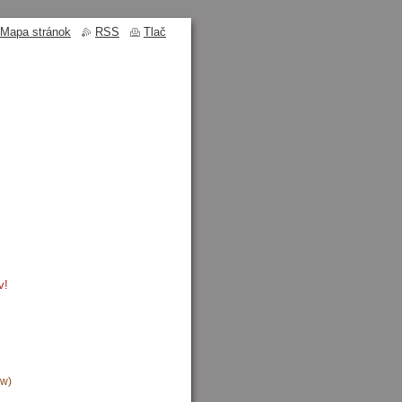
Mapa stránok
RSS
Tlač
v!
ow)