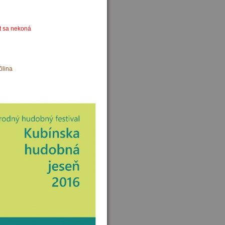
t sa nekoná
ilina